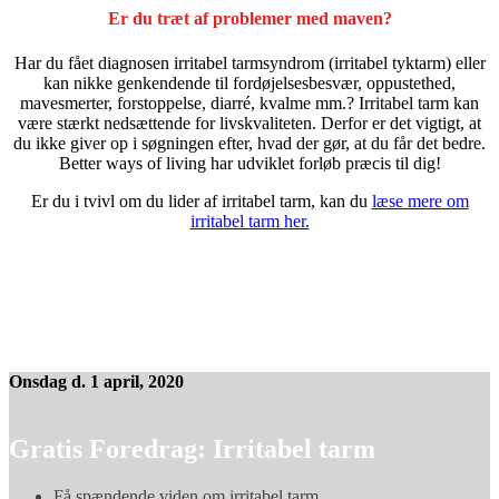
Er du træt af problemer med maven?
Har du fået diagnosen irritabel tarmsyndrom (irritabel tyktarm) eller
kan nikke genkendende til fordøjelsesbesvær, oppustethed,
mavesmerter, forstoppelse, diarré, kvalme mm.? Irritabel tarm kan
være stærkt nedsættende for livskvaliteten. Derfor er det vigtigt, at
du ikke giver op i søgningen efter, hvad der gør, at du får det bedre.
Better ways of living har udviklet forløb præcis til dig!
Er du i tvivl om du lider af irritabel tarm, kan du
læse mere om
irritabel tarm her.
Onsdag d. 1 april, 2020
Gratis Foredrag: Irritabel tarm
Få spændende viden om irritabel tarm