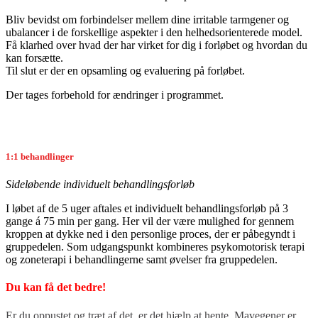
Bliv bevidst om forbindelser mellem dine irritable tarmgener og
ubalancer i de forskellige aspekter i den helhedsorienterede model.
Få klarhed over hvad der har virket for dig i forløbet og hvordan du
kan forsætte.
Til slut er der en opsamling og evaluering på forløbet.
Der tages forbehold for ændringer i programmet.
1:1 behandlinger
Sideløbende individuelt behandlingsforløb
I løbet af de 5 uger aftales et individuelt behandlingsforløb på 3
gange á 75 min per gang. Her vil der være mulighed for gennem
kroppen at dykke ned i den personlige proces, der er påbegyndt i
gruppedelen. Som udgangspunkt kombineres psykomotorisk terapi
og zoneterapi i behandlingerne samt øvelser fra gruppedelen.
Du kan få det bedre!
Er du oppustet og træt af det, er det hjælp at hente. Mavegener er