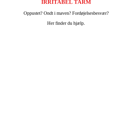
IRRITABEL TARM
Oppustet? Ondt i maven? Fordøjelsesbesvær?
Her finder du hjælp.
Det fysiske aspekt
Kropsligt arbejde med irritabel tarm
Det psykiske aspekt