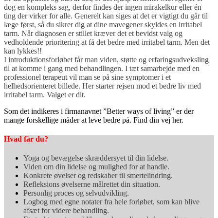
dog en kompleks sag, derfor findes der ingen mirakelkur eller én
ting der virker for alle. Generelt kan siges at det er vigtigt du går til
læge først, så du sikrer dig at dine mavegener skyldes en irritabel
tarm.
Når diagnosen er stillet kræver det et bevidst valg og
vedholdende prioritering at få det bedre med irritabel tarm. Men det
kan lykkes!!
I introduktionsforløbet får man viden, støtte og erfaringsudveksling
til at komme i gang med behandlingen. I tæt samarbejde med en
professionel terapeut vil man se på sine symptomer i et
helhedsorienteret billede. Her starter rejsen mod et bedre liv med
irritabel tarm. Valget er dit.
Som det indikeres i firmanavnet ”Better ways of living” er der
mange forskellige måder at leve bedre på. Find din vej her.
Hvad får du?
Yoga og bevægelse skræddersyet til din lidelse.
Viden om din lidelse og mulighed for at handle.
Konkrete øvelser og redskaber til smertelindring.
Refleksions øvelserne målrettet din situation.
Personlig proces og selvudvikling.
Logbog med egne notater fra hele forløbet, som kan blive
afsæt for videre behandling.