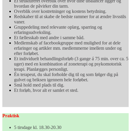
Et struktureret overblik over hvor dine ubalancer ligger og
hvordan de påvirker din tarm.
Overblik over kostretninger og kostens betydning.
Redskaber til at skabe de bedste rammer for at ændre livsstils
vaner.
Gruppedeling med relevante oplæg, sparring og
erfaringsudveksling.
Et fællesskab med andre i samme båd.
Medlemskab af facebookgruppe med mulighed for at dele
erfaringer og artikler mm. medlemmerne imellem under og
efter forløbet.
Et individuelt behandlingsforløb (3 gange á 75 min. over ca. 5
uger) med en kombination af zoneterapi og psykomotorisk
terapi. Planlægges personligt.
Én terapeut, du skal forholde dig til og som følger dig på
gulvet og briksen igennem hele forløbet.
Små hold med plads til dig.
Et forløb, hvor alt er samlet et sted.
Praktisk
5 tirsdage kl. 18.30-20.30