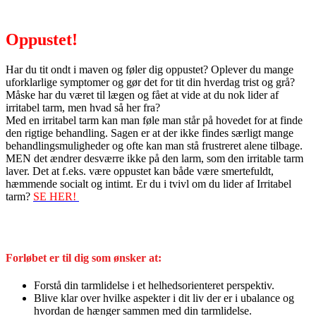
Oppustet!
Har du tit ondt i maven og føler dig oppustet? Oplever du mange
uforklarlige symptomer og gør det for tit din hverdag trist og grå?
Måske har du været til lægen og fået at vide at du nok lider af
irritabel tarm, men hvad så her fra?
Med en irritabel tarm kan man føle man står på hovedet for at finde
den rigtige behandling. Sagen er at der ikke findes særligt mange
behandlingsmuligheder og ofte kan man stå frustreret alene tilbage.
MEN det ændrer desværre ikke på den larm, som den irritable tarm
laver. Det at f.eks. være oppustet kan både være smertefuldt,
hæmmende socialt og intimt. Er du i tvivl om du lider af Irritabel
tarm?
SE HER!
Forløbet er til dig som ønsker at:
Forstå din tarmlidelse i et helhedsorienteret perspektiv.
Blive klar over hvilke aspekter i dit liv der er i ubalance og
hvordan de hænger sammen med din tarmlidelse.