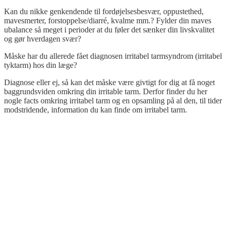
Kan du nikke genkendende til fordøjelsesbesvær, oppustethed,
mavesmerter, forstoppelse/diarré, kvalme mm.?
Fylder din maves
ubalance så meget i perioder at du føler det sænker din livskvalitet
og gør hverdagen svær?
Måske har du allerede fået diagnosen irritabel tarmsyndrom (irritabel
tyktarm) hos din læge?
Diagnose eller ej, så kan det måske være givtigt for dig at få noget
baggrundsviden omkring din irritable tarm. Derfor finder du her
nogle facts omkring irritabel tarm og en opsamling på al den, til tider
modstridende, information du kan finde om irritabel tarm.