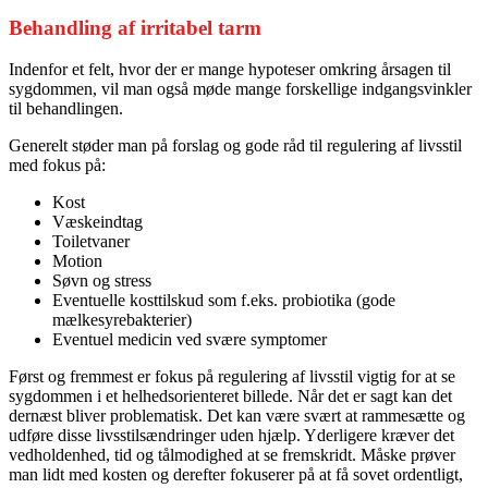
Behandling af irritabel tarm
Indenfor et felt, hvor der er mange hypoteser omkring årsagen til
sygdommen, vil man også møde mange forskellige indgangsvinkler
til behandlingen.
Generelt støder man på forslag og gode råd til regulering af livsstil
med fokus på:
Kost
Væskeindtag
Toiletvaner
Motion
Søvn og stress
Eventuelle kosttilskud som f.eks. probiotika (gode
mælkesyrebakterier)
Eventuel medicin ved svære symptomer
Først og fremmest er fokus på regulering af livsstil vigtig for at se
sygdommen i et helhedsorienteret billede. Når det er sagt kan det
dernæst bliver problematisk. Det kan være svært at rammesætte og
udføre disse livsstilsændringer uden hjælp. Yderligere kræver det
vedholdenhed, tid og tålmodighed at se fremskridt. Måske prøver
man lidt med kosten og derefter fokuserer på at få sovet ordentligt,