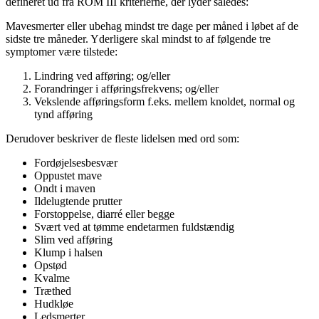
defineret ud fra ROM III kriterierne, der lyder således:
Mavesmerter eller ubehag mindst tre dage per måned i løbet af de
sidste tre måneder. Yderligere skal mindst to af følgende tre
symptomer være tilstede:
Lindring ved afføring; og/eller
Forandringer i afføringsfrekvens; og/eller
Vekslende afføringsform f.eks. mellem knoldet, normal og
tynd afføring
Derudover beskriver de fleste lidelsen med ord som:
Fordøjelsesbesvær
Oppustet mave
Ondt i maven
Ildelugtende prutter
Forstoppelse, diarré eller begge
Svært ved at tømme endetarmen fuldstændig
Slim ved afføring
Klump i halsen
Opstød
Kvalme
Træthed
Hudkløe
Ledsmerter