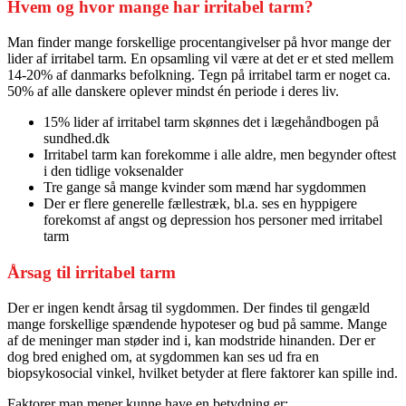
Hvem og hvor mange har irritabel tarm?
Man finder mange forskellige procentangivelser på hvor mange der
lider af irritabel tarm. En opsamling vil være at det er et sted mellem
14-20% af danmarks befolkning. Tegn på irritabel tarm er noget ca.
50% af alle danskere oplever mindst én periode i deres liv.
15% lider af irritabel tarm skønnes det i lægehåndbogen på
sundhed.dk
Irritabel tarm kan forekomme i alle aldre, men begynder oftest
i den tidlige voksenalder
Tre gange så mange kvinder som mænd har sygdommen
Der er flere generelle fællestræk, bl.a. ses en hyppigere
forekomst af angst og depression hos personer med irritabel
tarm
Årsag til irritabel tarm
Der er ingen kendt årsag til sygdommen. Der findes til gengæld
mange forskellige spændende hypoteser og bud på samme. Mange
af de meninger man støder ind i, kan modstride hinanden. Der er
dog bred enighed om, at sygdommen kan ses ud fra en
biopsykosocial vinkel, hvilket betyder at flere faktorer kan spille ind.
Faktorer man mener kunne have en betydning er: