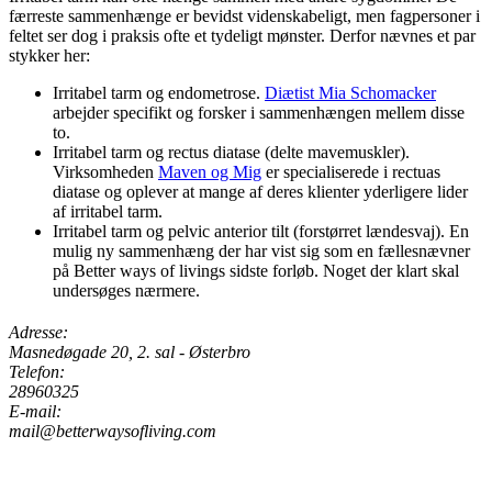
færreste sammenhænge er bevidst videnskabeligt, men fagpersoner i
feltet ser dog i praksis ofte et tydeligt mønster. Derfor nævnes et par
stykker her:
Irritabel tarm og endometrose.
Diætist Mia Schomacker
arbejder specifikt og forsker i sammenhængen mellem disse
to.
Irritabel tarm og rectus diatase (delte mavemuskler).
Virksomheden
Maven og Mig
er specialiserede i rectuas
diatase og oplever at mange af deres klienter yderligere lider
af irritabel tarm.
Irritabel tarm og pelvic anterior tilt (forstørret lændesvaj). En
mulig ny sammenhæng der har vist sig som en fællesnævner
på Better ways of livings sidste forløb. Noget der klart skal
undersøges nærmere.
Adresse:
Masnedøgade 20, 2. sal - Østerbro
Telefon:
28960325
E-mail:
mail@betterwaysofliving.com