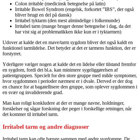
Colon irritable (medicinsk betegnelse på latin)
Irritable Bowel Syndrom (engelsk, forkortet ”IBS”, der også
bliver brugt en del på dansk)
Irritabel tyktarm (den mest almindelige i folkemunde)
Irritabel tarm (mange bruger denne betegnelse i dag, da det
har vist sig at problematikken ikke kun er i tyktarmen)
Udover at kalde det en mave/tarm sygdom bliver det også kaldt en
funktionel tarmlidelse. Det betyder at det er tarmens funktion, der er
forstyrret.
Yderligere vælger nogen at kalde det en lidelse eller tilstand fremfor
en sygdom, fordi det bl.a. kan minimere sygeliggørelsen af
patientgruppen. Specielt for den store gruppe med milde symptomer,
hvor sygdommen i perioder nærmest er i dvale. Derved er der dog
en chance for at bagatellisere den gruppe, som oplever sygdommen i
en svær og invaliderende grad.
Man kan roligt konkludere at der er mange navne, holdninger,
forståelser og sågar forskning der peger i forskellige retninger, når
det kommer til irritabel tarm.
Irritabel tarm og andre diagnoser
Irritabel tarm kan ofte hænge sammen med andre sygdomme. De