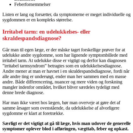
Feberfornemmelser
Listen er lang og forsætter, da symptomerne er meget individuelle og
sygdommen er en kompleks størrelse.
Irritabel tarm: en udelukkelses- eller
skraldespandsdiagnose?
Går man til egen læge, er der måske taget forskellige prøver for at
udelukke andre sygdomme, som har lignende symptombillede med
irritabel tarm. At udelukke disse er vigtigt og derfor kan diagnosen
”irritabel tarmsyndrom” betragtes som en udelukkelsesdiagnose.
Andre mener at man er havnet i en skraldespandsdiagnose, fordi når
alle andre ting er undersøgt, ender man her sammen med en masse
andre. Både differencering, nuancer og mere viden og forskning
mangler indenfor området, hvilket bliver særdeles tydeligt med
denne brede diagnose.
Har man ikke været hos lægen, bør man overveje at gøre det af
samme årsager som ovenstående, da udelukkelse af alvorligere
sygdomme er klart at foretrække.
Særligt er det vigtigt at gå til læge, hvis man udover de generelle
symptomer oplever blod i afføringen, vægttab, feber og opkast.