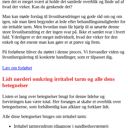
men det er meget svært at holde det samlede overblik og finde ud af
hvad der virker. Kan du genkende det?
Man kan møde forslag til livsstilsændringer og gode råd om og om
igen, når man først begynder at lede efter behandlingsmuligheder for
sin irritable tarm. Men hvordan man får hjælp til at søsætte denne
store livsstilsændring er der ingen svar på. Ikke et samlet svar i hvert
fald. Yderligere er det meget individuelt, hvad der virker for den
enkelt og det eneste man kan gøre er at prøve sig frem.
På forløbene bliver du støttet i denne proces. Vi forvandler viden og
livsstilsregulering til konkrete handlinger, som er tilpasset dig.
Læs om forløbet
Lidt nørderi omkring irritabel tarm og alle dens
betegnelser
Listen er lang over betegnelser brugt for denne lidelse og
forvirringen kan være total. Her forsøges at skabe et overblik over
betegnelserne, som forhåbentlig kan afklare og forklare lidt.
Alle disse betegnelser bruges om irritabel tarm:
Irritabel tarmsyndrom (diagnose i sundhedssystemet)