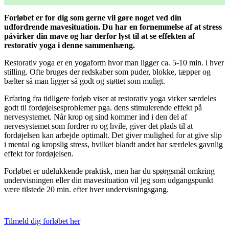
Forløbet er for dig som gerne vil gøre noget ved din
udfordrende mavesituation. Du har en fornemmelse af at stress
påvirker din mave og har derfor lyst til at se effekten af
restorativ yoga i denne sammenhæng.
Restorativ yoga er en yogaform hvor man ligger ca. 5-10 min. i hver
stilling. Ofte bruges der redskaber som puder, blokke, tæpper og
bælter så man ligger så godt og støttet som muligt.
Erfaring fra tidligere forløb viser at restorativ yoga virker særdeles
godt til fordøjelsesproblemer pga. dens stimulerende effekt på
nervesystemet. Når krop og sind kommer ind i den del af
nervesystemet som fordrer ro og hvile, giver det plads til at
fordøjelsen kan arbejde optimalt.
Det giver mulighed for at give slip
i mental og kropslig stress, hvilket blandt andet har særdeles gavnlig
effekt for fordøjelsen.
Forløbet er udelukkende praktisk, men har du spørgsmål omkring
undervisningen eller din mavesituation vil jeg som udgangspunkt
være tilstede 20 min. efter hver undervisningsgang.
Tilmeld dig forløbet her