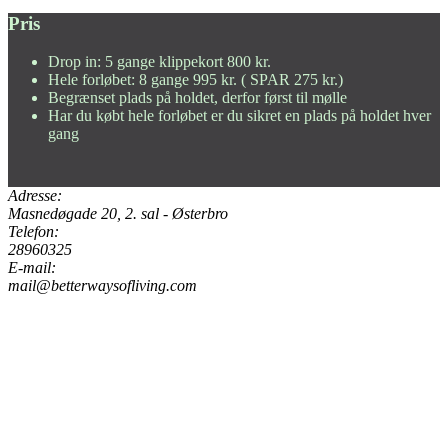
Pris
Drop in: 5 gange klippekort 800 kr.
Hele forløbet: 8 gange 995 kr. ( SPAR 275 kr.)
Begrænset plads på holdet, derfor først til mølle
Har du købt hele forløbet er du sikret en plads på holdet hver
gang
Adresse:
Masnedøgade 20, 2. sal - Østerbro
Telefon:
28960325
E-mail:
mail@betterwaysofliving.com